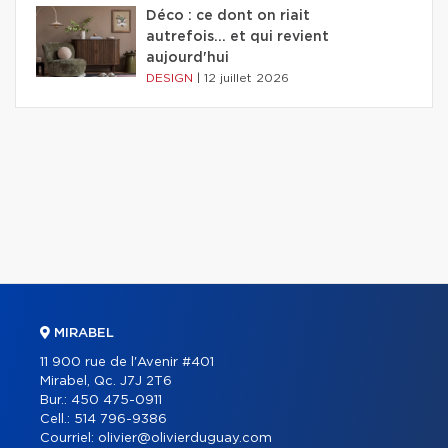
Déco : ce dont on riait
autrefois... et qui revient
aujourd'hui
DESIGN
|
12 juillet 2026
MIRABEL
11 900 rue de l'Avenir #401
Mirabel, Qc. J7J 2T6
Bur.:
450 475-0911
Cell.:
514 796-9386
Courriel:
olivier@olivierduguay.com