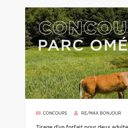
CONCOURS
RE/MAX BONJOUR
Tirage d’un forfait pour deux adult