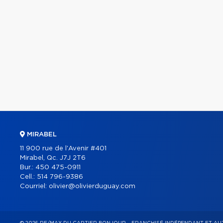
MIRABEL
11 900 rue de l'Avenir #401
Mirabel, Qc. J7J 2T6
Bur.:
450 475-0911
Cell.:
514 796-9386
Courriel:
olivier@olivierduguay.com