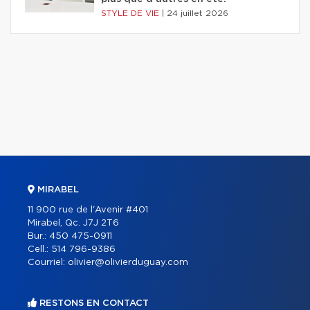
STYLE DE VIE
|
24 juillet 2026
MIRABEL
11 900 rue de l'Avenir #401
Mirabel, Qc. J7J 2T6
Bur.:
450 475-0911
Cell.:
514 796-9386
Courriel:
olivier@olivierduguay.com
RESTONS EN CONTACT