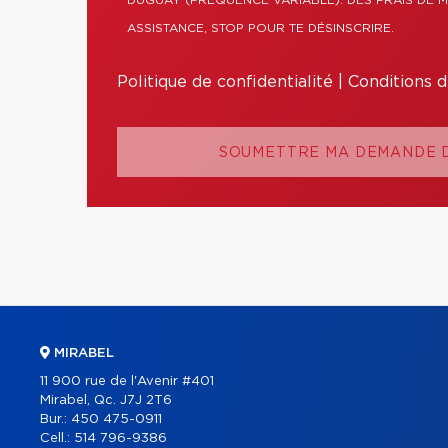
DUGUAY (FRÉQUENCE VARIABLE). DES FRAIS DE 
ASSISTANCE, STOP POUR TE DÉSINSCRIRE.
Politique de confidentialité
|
Conditions d'
SOUMETTRE MA DEMANDE D
MIRABEL
11 900 rue de l'Avenir #401
Mirabel, Qc. J7J 2T6
Bur.:
450 475-0911
Cell.:
514 796-9386