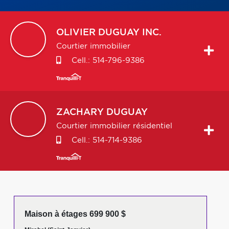
OLIVIER
DUGUAY INC.
Courtier immobilier
Cell.:
514-796-9386
ZACHARY
DUGUAY
Courtier immobilier résidentiel
Cell.:
514-714-9386
Maison à étages 699 900 $